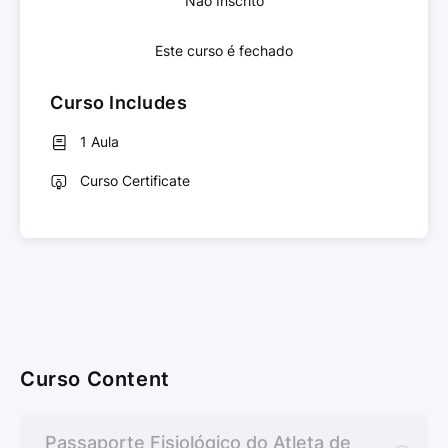
Não Inscrito
Este curso é fechado
Curso Includes
1 Aula
Curso Certificate
Curso Content
Passaporte Fisiológico do Atleta de