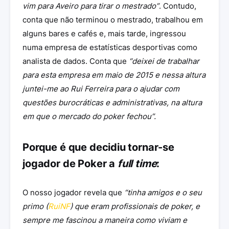
vim para Aveiro para tirar o mestrado”
. Contudo,
conta que não terminou o mestrado, trabalhou em
alguns bares e cafés e, mais tarde, ingressou
numa empresa de estatísticas desportivas como
analista de dados. Conta que
“deixei de trabalhar
para esta empresa em maio de 2015 e nessa altura
juntei-me ao Rui Ferreira para o ajudar com
questões burocráticas e administrativas, na altura
em que o mercado do poker fechou”.
Porque é que decidiu tornar-se
jogador de Poker a
full time
:
O nosso jogador revela que
“tinha amigos e o seu
primo (
RuiNF
) que eram profissionais de poker, e
sempre me fascinou a maneira como viviam e