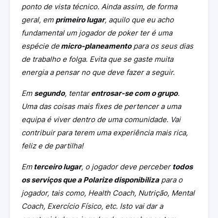
ponto de vista técnico. Ainda assim, de forma
geral, em
primeiro lugar
, aquilo que eu acho
fundamental um jogador de poker ter é uma
espécie de
micro-planeamento
para os seus dias
de trabalho e folga. Evita que se gaste muita
energia a pensar no que deve fazer a seguir.
Em
segundo
, tentar
entrosar-se com o grupo
.
Uma das coisas mais fixes de pertencer a uma
equipa é viver dentro de uma comunidade. Vai
contribuir para terem uma experiência mais rica,
feliz e de partilha!
Em
terceiro lugar
, o jogador deve perceber
todos
os serviços que a Polarize disponibiliza
para o
jogador, tais como, Health Coach, Nutrição, Mental
Coach, Exercício Físico, etc. Isto vai dar a