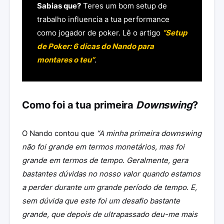
Sabias que?
Teres um bom setup de
trabalho influencia a tua performance
como jogador de poker. Lê o artigo
“Setup
de Poker: 6 dicas do Nando para
montares o teu”
.
Como foi a tua primeira
Downswing
?
O Nando contou que
“A minha primeira downswing
não foi grande em termos monetários, mas foi
grande em termos de tempo. Geralmente, gera
bastantes dúvidas no nosso valor quando estamos
a perder durante um grande período de tempo. E,
sem dúvida que este foi um desafio bastante
grande, que depois de ultrapassado deu-me mais