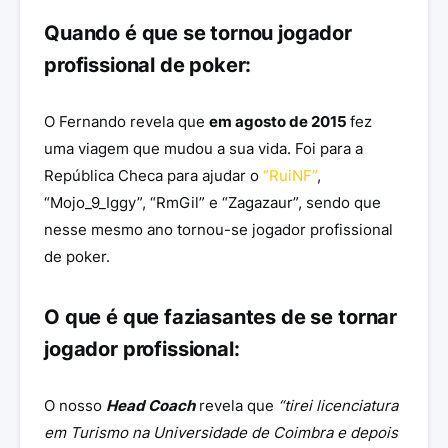
Quando é que se tornou jogador
profissional de poker:
O Fernando revela que
em agosto de 2015
fez
uma viagem que mudou a sua vida. Foi para a
República Checa para ajudar o
“RuiNF”
,
“Mojo_9_Iggy”, “RmGil” e “Zagazaur”, sendo que
nesse mesmo ano tornou-se jogador profissional
de poker.
O que é que faziasantes de se tornar
jogador profissional:
O nosso
Head Coach
revela que
“tirei licenciatura
em Turismo na Universidade de Coimbra e depois