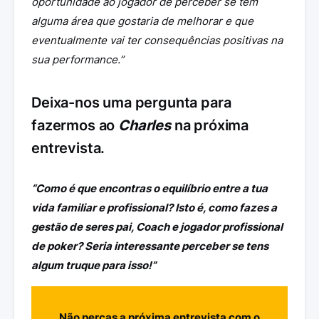
oportunidade ao jogador de perceber se tem
alguma área que gostaria de melhorar e que
eventualmente vai ter consequências positivas na
sua performance.”
Deixa-nos uma pergunta para
fazermos ao
Charles
na próxima
entrevista.
“Como é que encontras o equilíbrio entre a tua
vida familiar e profissional? Isto é, como fazes a
gestão de seres pai, Coach e jogador profissional
de poker? Seria interessante perceber se tens
algum truque para isso!”
Não percas a próxima entrevista com o