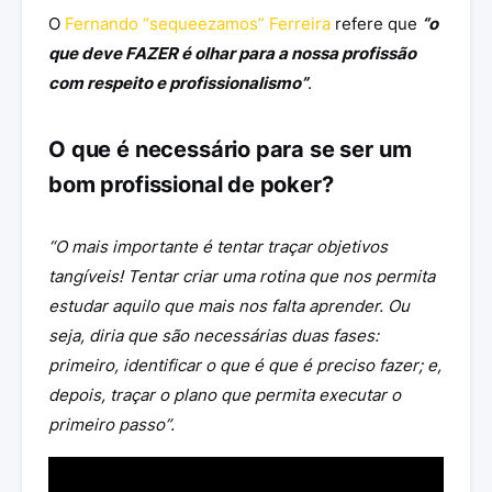
O
Fernando “sequeezamos” Ferreira
refere que
“o
que deve FAZER é olhar para a nossa profissão
com respeito e profissionalismo”
.
O que é necessário para se ser um
bom profissional de poker?
“O mais importante é tentar traçar objetivos
tangíveis! Tentar criar uma rotina que nos permita
estudar aquilo que mais nos falta aprender. Ou
seja, diria que são necessárias duas fases:
primeiro, identificar o que é que é preciso fazer; e,
depois, traçar o plano que permita executar o
primeiro passo”.