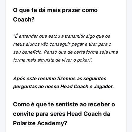
O que te dá mais prazer como
Coach?
“É entender que estou a transmitir algo que os
meus alunos vão conseguir pegar e tirar para o
seu benefício. Penso que de certa forma seja uma
forma mais altruísta de viver o poker.”.
Após este resumo fizemos as seguintes
perguntas ao nosso Head Coach e Jogador.
Como é que te sentiste ao receber o
convite para seres Head Coach da
Polarize Academy?