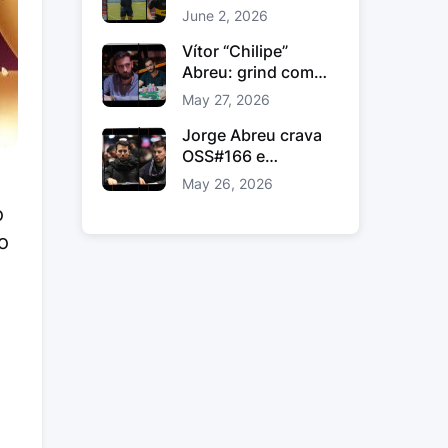
comunidade e
June 2, 2026
ligação fora das
mesas
Vítor “Chilipe”
Abreu: grind com
método, estudo e
May 27, 2026
volume inteligente
Jorge Abreu crava
OSS#166 e
conquista prémio
May 26, 2026
gordo na WPN
o
o