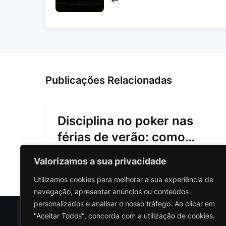
Publicações Relacionadas
Disciplina no poker nas
férias de verão: como
manter o foco
Valorizamos a sua privacidade
10/07/2026
Utilizamos cookies para melhorar a sua experiência de
navegação, apresentar anúncios ou conteúdos
personalizados e analisar o nosso tráfego. Ao clicar em
"Aceitar Todos", concorda com a utilização de cookies.
Polariz