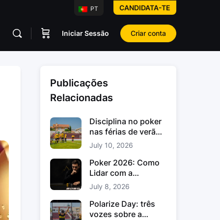
CANDIDATA-TE
PT
Iniciar Sessão
Criar conta
Publicações
Relacionadas
Disciplina no poker
nas férias de verão:
como manter o foco
July 10, 2026
Poker 2026: Como
Lidar com a
Variância no Poker e
July 8, 2026
os Downswings
Polarize Day: três
vozes sobre a