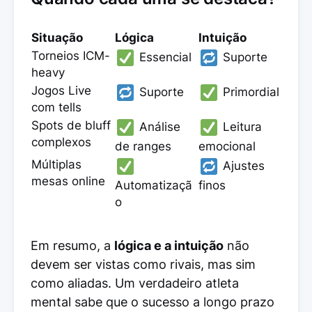
Situação
Lógica
Intuição
Torneios ICM-
Essencial
Suporte
heavy
Jogos Live
Suporte
Primordial
com tells
Spots de bluff
Análise
Leitura
complexos
de ranges
emocional
Múltiplas
Ajustes
mesas online
Automatizaçã
finos
o
Em resumo, a
lógica e a intuição
não
devem ser vistas como rivais, mas sim
como aliadas. Um verdadeiro atleta
mental sabe que o sucesso a longo prazo