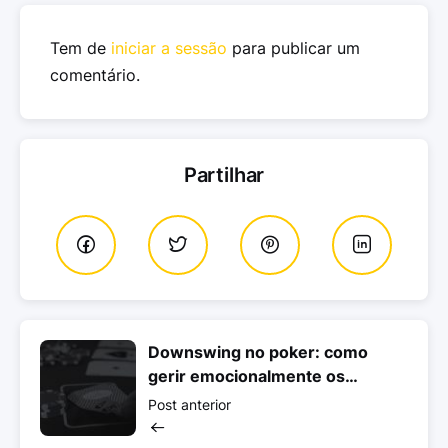
Tem de
iniciar a sessão
para publicar um
comentário.
Partilhar
Downswing no poker: como
gerir emocionalmente os
períodos difíceis
Post anterior