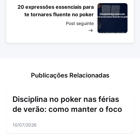
20 expressões essenciais para
te tornares fluente no poker
Post seguinte
Publicações Relacionadas
Disciplina no poker nas férias
de verão: como manter o foco
10/07/2026