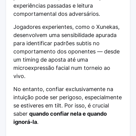
experiências passadas e leitura
comportamental dos adversários.
Jogadores experientes, como o Xunekas,
desenvolvem uma sensibilidade apurada
para identificar padrões subtis no
comportamento dos oponentes — desde
um timing de aposta até uma
microexpressão facial num torneio ao
vivo.
No entanto, confiar exclusivamente na
intuição pode ser perigoso, especialmente
se estiveres em tilt. Por isso, é crucial
saber
quando confiar nela e quando
ignorá-la
.