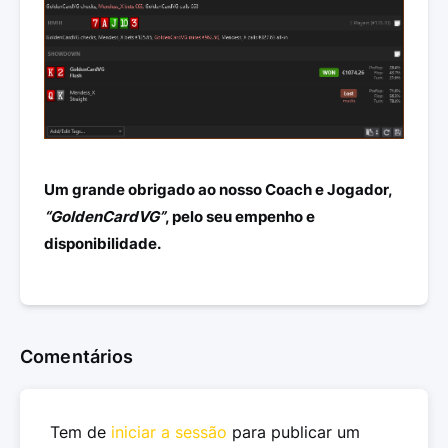
Um grande obrigado ao nosso Coach e Jogador,
“GoldenCardVG”
, pelo seu empenho e
disponibilidade.
Comentários
Tem de
iniciar a sessão
para publicar um