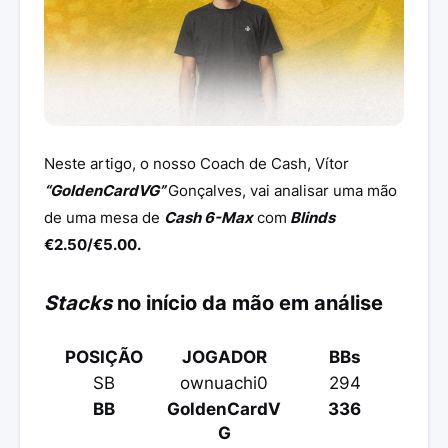
Neste artigo, o nosso Coach de Cash, Vítor
“GoldenCardVG”
Gonçalves, vai analisar uma mão
de uma mesa de
Cash 6-Max
com
Blinds
€2.50/€5.00.
Stacks
no início
da mão em análise
POSIÇÃO
JOGADOR
BBs
SB
ownuachi0
294
BB
GoldenCardV
336
G