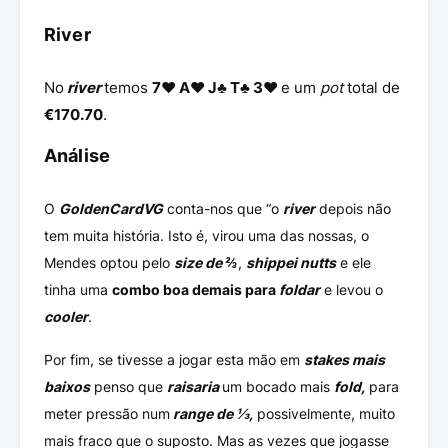
River
No
river
temos
7♥️ A♥️ J♣️ T♣️ 3♥️
e um
pot
total de
€170.70
.
Análise
O
GoldenCardVG
conta-nos que “o
river
depois não
tem muita história. Isto é, virou uma das nossas, o
Mendes optou pelo
size de ⅔
,
shippei nutts
e ele
tinha uma
combo boa demais para
foldar
e levou o
cooler
.
Por fim, se tivesse a jogar esta mão em
stakes mais
baixos
penso que
raisaria
um bocado mais
fold,
para
meter pressão num
range de ⅓,
possivelmente, muito
mais fraco que o suposto. Mas as vezes que jogasse