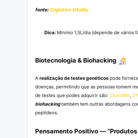
fonte:
Cognitive Vitality
Dica:
Mínimo 1,5L/dia (depende de vários fa
Biotecnologia & Biohacking
A
realização de testes genéticos
pode fornecer
doenças, permitindo que as pessoas tomem me
de testes que podes adquirir são:
23andMe
,
DN
biohacking
também tem outras abordagens como
peptídeos.
Pensamento Positivo — “Produtos 