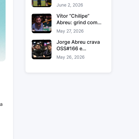
comunidade e
June 2, 2026
ligação fora das
mesas
Vítor “Chilipe”
Abreu: grind com
método, estudo e
May 27, 2026
volume inteligente
Jorge Abreu crava
OSS#166 e
conquista prémio
May 26, 2026
gordo na WPN
 a