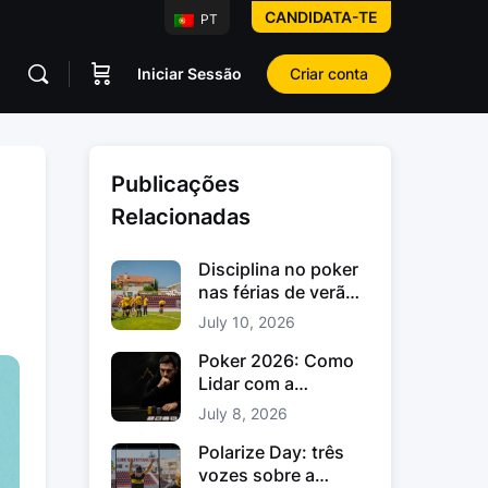
CANDIDATA-TE
PT
Iniciar Sessão
Criar conta
Publicações
Relacionadas
Disciplina no poker
nas férias de verão:
como manter o foco
July 10, 2026
Poker 2026: Como
Lidar com a
Variância no Poker e
July 8, 2026
os Downswings
Polarize Day: três
vozes sobre a