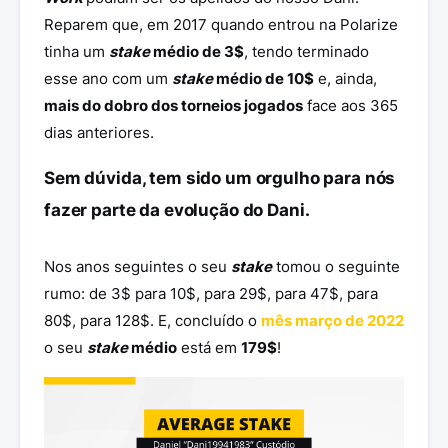
Reparem que, em 2017 quando entrou na Polarize
tinha um
stake
médio de 3$
, tendo terminado
esse ano com um
stake
médio de 10$
e, ainda,
mais do dobro dos torneios jogados
face aos 365
dias anteriores.
Sem dúvida, tem sido um orgulho para nós
fazer parte da evolução do Dani.
Nos anos seguintes o seu
stake
tomou o seguinte
rumo: de 3$ para 10$, para 29$, para 47$, para
80$, para 128$. E, concluído o
mês março de 2022
o seu
stake
médio
está em
179$
!