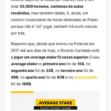
total
35.000 torneios
,
centenas de aulas
recebidas
, mas também dadas. E, ainda, um
número incalculável de horas dedicadas ao Poker,
porque não é “só” jogar, também há muito estudo
por trás.
Reparem que, desde que entrou na Polarize em
2017 até aos dias de hoje, o Ricardo Caridade está
a
jogar um
average stake
12 vezes superior.
O seu
average stake
no
primeiro ano
foi de
15$
, no
segundo ano
foi de
32$
, no
terceiro ano
foi de
48$
, no
quarto ano
foi de
83$
e no
ano passado
foi de
169$.