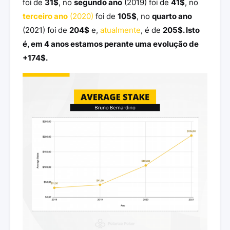
foi
de
31$
, no
segundo ano
(2019) foi
de
41$
, no
terceiro ano
(2020)
foi
de
105$
, no
quarto ano
(2021) foi
de
204$
e,
atualmente
, é de
205$. Isto
é, em 4 anos estamos perante uma evolução de
+174$.