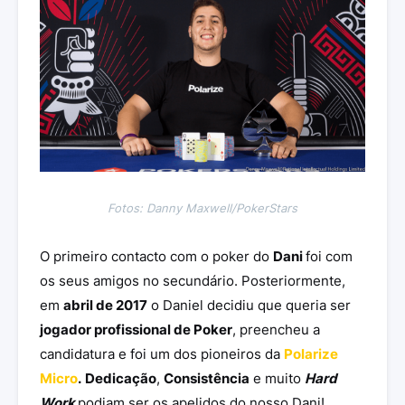
Fotos: Danny Maxwell/PokerStars
O primeiro contacto com o poker do
Dani
foi com
os seus amigos no secundário. Posteriormente,
em
abril de 2017
o Daniel decidiu que queria ser
jogador profissional de Poker
, preencheu a
candidatura e foi um dos pioneiros da
Polarize
Micro
.
Dedicação
,
Consistência
e muito
Hard
Work
podiam ser os apelidos do nosso Dani!