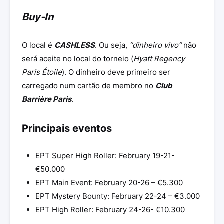
Buy-In
O local é
CASHLESS
. Ou seja,
“dinheiro vivo”
não
será aceite no local do torneio (
Hyatt Regency
Paris Étoile
). O dinheiro deve primeiro ser
carregado num cartão de membro no
Club
Barrière Paris
.
Principais eventos
EPT Super High Roller: February 19-21-
€50.000
EPT Main Event: February 20-26 – €5.300
EPT Mystery Bounty: February 22-24 – €3.000
EPT High Roller: February 24-26- €10.300