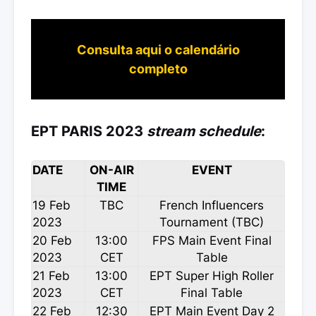
Consulta aqui o calendário
completo
EPT PARIS 2023
stream schedule
:
DATE
ON-AIR
EVENT
TIME
19 Feb
TBC
French Influencers
2023
Tournament (TBC)
20 Feb
13:00
FPS Main Event Final
2023
CET
Table
21 Feb
13:00
EPT Super High Roller
2023
CET
Final Table
22 Feb
12:30
EPT Main Event Day 2