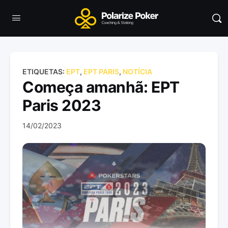
ETIQUETAS:
EPT
,
EPT PARIS
,
NOTÍCIA
Começa amanhã: EPT
Paris 2023
14/02/2023