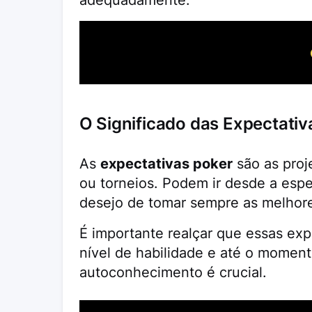
adequadamente.
O Significado das Expectativ
As
expectativas poker
são as proj
ou torneios. Podem ir desde a espe
desejo de tomar sempre as melhore
É importante realçar que essas ex
nível de habilidade e até o moment
autoconhecimento é crucial.