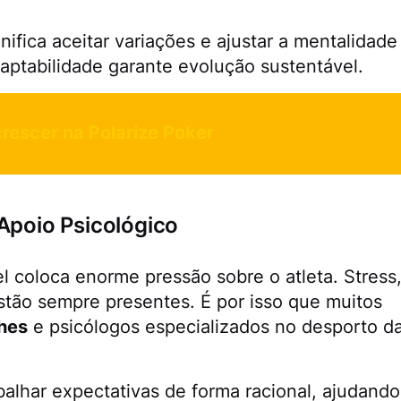
nifica aceitar variações e ajustar a mentalidade
aptabilidade garante evolução sustentável.
rescer na Polarize Poker
 Apoio Psicológico
l coloca enorme pressão sobre o atleta. Stress
stão sempre presentes. É por isso que muitos
hes
e psicólogos especializados no desporto d
lhar expectativas de forma racional, ajudando