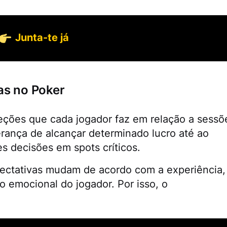
Junta-te já
as no Poker
eções que cada jogador faz em relação a sessõ
rança de alcançar determinado lucro até ao
s decisões em spots críticos.
pectativas mudam de acordo com a experiência,
o emocional do jogador. Por isso, o