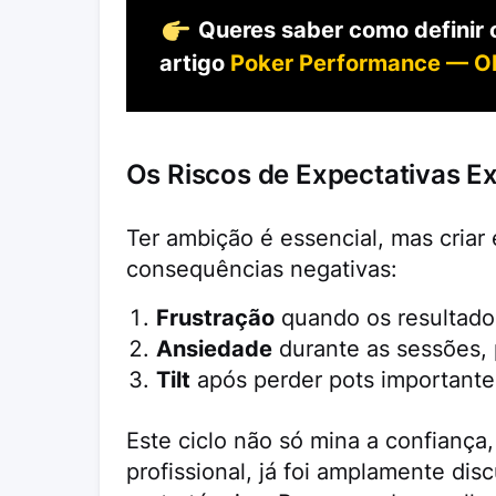
Queres saber como definir o
artigo
Poker Performance — O
Os Riscos de Expectativas E
Ter ambição é essencial, mas criar
consequências negativas:
Frustração
quando os resultado
Ansiedade
durante as sessões, 
Tilt
após perder pots importante
Este ciclo não só mina a confianç
profissional, já foi amplamente di