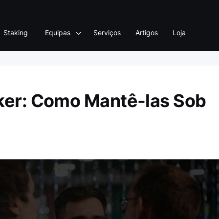
Staking
Equipas
Serviços
Artigos
Loja
ker: Como Mantê-las Sob