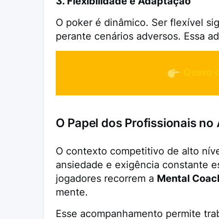
3. Flexibilidade e Adaptação
O poker é dinâmico. Ser flexível sig
perante cenários adversos. Essa ad
Quero c
O Papel dos Profissionais no
O contexto competitivo de alto níve
ansiedade e exigência constante e
jogadores recorrem a
Mental Coac
mente.
Esse acompanhamento permite traba