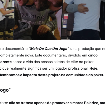
u o documentário
“Mais Do Que Um Jogo”
, uma produção que n
 completamente nova. Este documentário, dividido em
cinco
parente
sobre a vida dos nossos atletas de elite no poker,
 que realmente significa ser um jogador profissional.
Hoje,
relembramos o impacto deste projeto na comunidade do poker.
Jogo”
claro:
não se tratava apenas de promover a marca Polarize, m