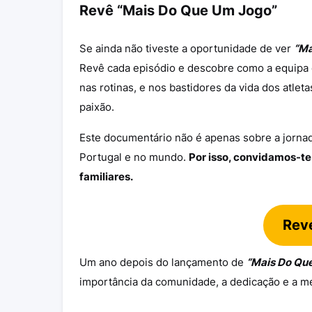
Revê “Mais Do Que Um Jogo”
Se ainda não tiveste a oportunidade de ver
“Ma
Revê cada episódio e descobre como a equipa da
nas rotinas, e nos bastidores da vida dos atl
paixão.
Este documentário não é apenas sobre a jorna
Portugal e no mundo.
Por isso, convidamos-te
familiares.
Rev
Um ano depois do lançamento de
“Mais Do Qu
importância da comunidade, a dedicação e a me