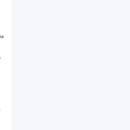
ma
m
a