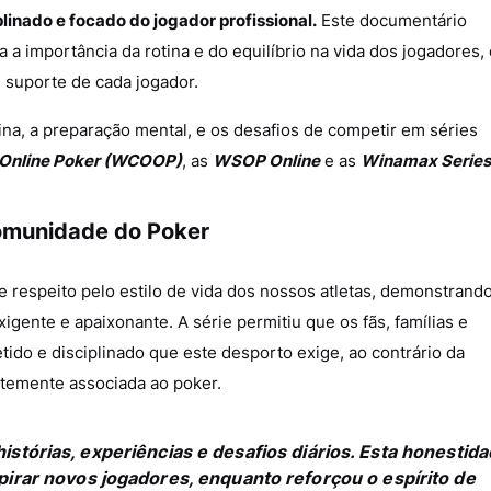
inado e focado do jogador profissional.
Este documentário
a a importância da rotina e do equilíbrio na vida dos jogadores, 
 suporte de cada jogador.
na, a preparação mental, e os desafios de competir em séries
 Online Poker (WCOOP)
, as
WSOP Online
e as
Winamax Series
omunidade do Poker
respeito pelo estilo de vida dos nossos atletas, demonstrand
ente e apaixonante. A série permitiu que os fãs, famílias e
do e disciplinado que este desporto exige, ao contrário da
ntemente associada ao poker.
istórias, experiências e desafios diários. Esta honestid
pirar novos jogadores, enquanto reforçou o espírito de