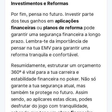
Investimentos e Reformas
Por fim, pensa no futuro. Investir parte
dos teus ganhos em
aplicações
financeiras
ou
planos de reforma
pode
garantir uma segurança financeira a longo
prazo. Lembra-te da importância de
pensar na tua EMV para garantir uma
reforma tranquila e confortável.
Resumidamente, estruturar um orçamento
360º é vital para a tua carreira e
estabilidade financeira no poker. Não só
garante a tua segurança atual, mas
também te protege no futuro. Assim
sendo, ao aplicares estas dicas, podes
desfrutar do jogo com tranquilidade,