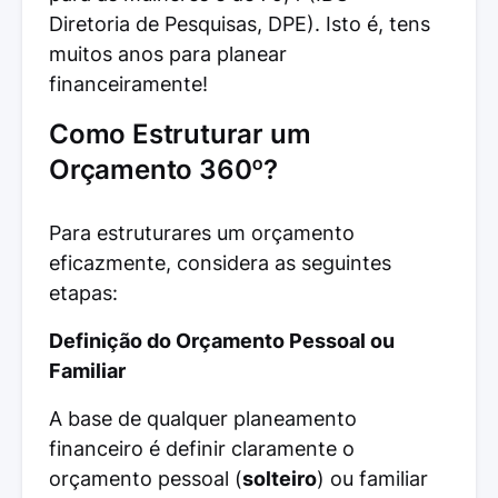
Diretoria de Pesquisas, DPE). Isto é, tens
muitos anos para planear
financeiramente!
Como Estruturar um
Orçamento 360º?
Para estruturares um orçamento
eficazmente, considera as seguintes
etapas:
Definição do Orçamento Pessoal ou
Familiar
A base de qualquer planeamento
financeiro é definir claramente o
orçamento pessoal (
solteiro
) ou familiar