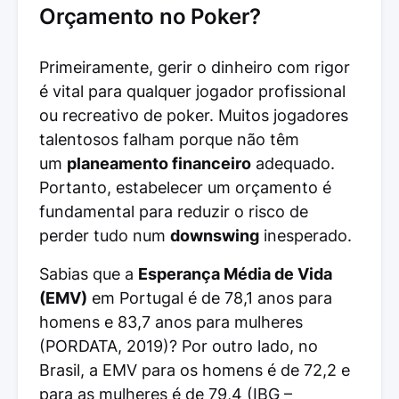
Orçamento no Poker?
Primeiramente, gerir o dinheiro com rigor
é vital para qualquer jogador profissional
ou recreativo de poker. Muitos jogadores
talentosos falham porque não têm
um
planeamento financeiro
adequado.
Portanto, estabelecer um orçamento é
fundamental para reduzir o risco de
perder tudo num
downswing
inesperado.
Sabias que a
Esperança Média de Vida
(EMV)
em Portugal é de 78,1 anos para
homens e 83,7 anos para mulheres
(PORDATA, 2019)? Por outro lado, no
Brasil, a EMV para os homens é de 72,2 e
para as mulheres é de 79,4 (IBG –