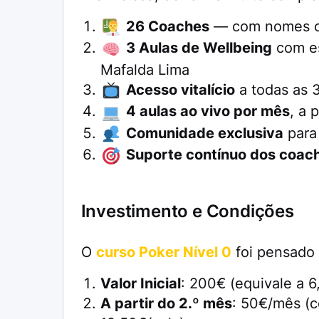
26 Coaches
— com nomes co
3 Aulas de Wellbeing
com es
Mafalda Lima
Acesso vitalício
a todas as 
4 aulas ao vivo por mês
, a 
Comunidade exclusiva
para 
Suporte contínuo dos coac
Investimento e Condições
O
curso Poker Nível 0
foi pensado 
Valor Inicial
: 200€ (equivale a 6
A partir do 2.º mês
: 50€/mês (c