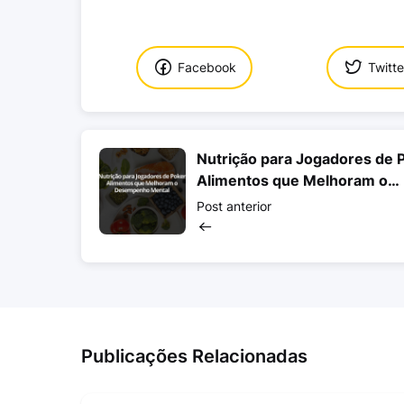
Facebook
Twitte
Nutrição para Jogadores de 
Alimentos que Melhoram o
Desempenho Mental
Post anterior
Publicações Relacionadas