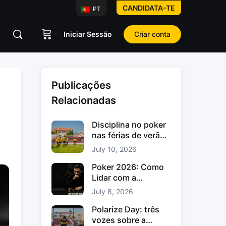
CANDIDATA-TE
PT
Iniciar Sessão
Criar conta
Publicações
Relacionadas
Disciplina no poker
nas férias de verão:
como manter o foco
July 10, 2026
Poker 2026: Como
Lidar com a
Variância no Poker e
July 8, 2026
os Downswings
Polarize Day: três
vozes sobre a