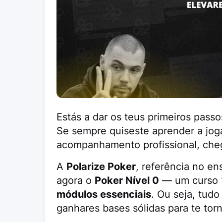
Estás a dar os teus primeiros pass
Se sempre quiseste aprender a jog
acompanhamento profissional, che
A
Polarize Poker
, referência no en
agora o
Poker Nível 0
— um curso 
módulos essenciais
. Ou seja, tud
ganhares bases sólidas para te tor