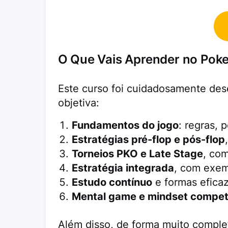
O Que Vais Aprender no Poke
Este curso foi cuidadosamente dese
objetiva:
Fundamentos do jogo
: regras, 
Estratégias pré-flop e pós-flop
Torneios PKO e Late Stage
, com
Estratégia integrada
, com exem
Estudo contínuo
e formas eficaz
Mental game e mindset compet
Além disso, de forma muito complet