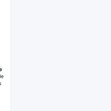
e
de
s