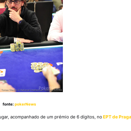
fonte:
pokerNews
ugar, acompanhado de um prémio de 6 dígitos, no
EPT de Prag