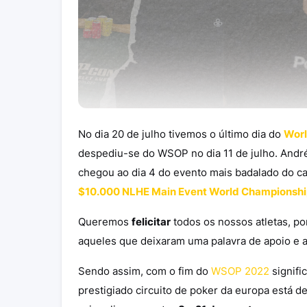
No dia 20 de julho tivemos o último dia do
Worl
despediu-se do WSOP no dia 11 de julho. Andr
chegou ao dia 4 do evento mais badalado do 
$10.000 NLHE Main Event World Championshi
Queremos
felicitar
todos os nossos atletas, po
aqueles que deixaram uma palavra de apoio e a
Sendo assim, com o fim do
WSOP 2022
signifi
prestigiado circuito de poker da europa está de