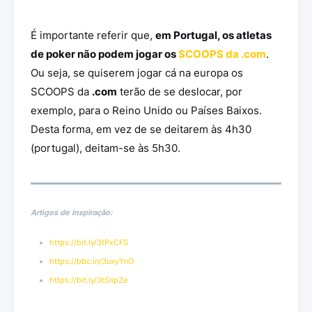
É importante referir que,
em Portugal, os atletas
de poker não podem jogar os
SCOOPS da .com
.
Ou seja, se quiserem jogar cá na europa os
SCOOPS da
.com
terão de se deslocar, por
exemplo, para o Reino Unido ou Países Baixos.
Desta forma, em vez de se deitarem às 4h30
(portugal), deitam-se às 5h30.
Artigos de inspiração:
https://bit.ly/3tPxCFS
https://bbc.in/3uxyYnO
https://bit.ly/3tSnpZe