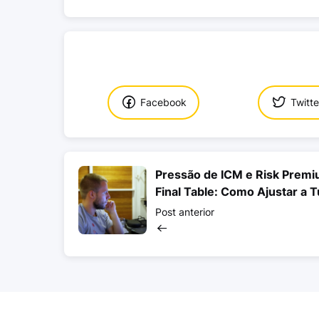
Facebook
Twitte
Pressão de ICM e Risk Premi
Final Table: Como Ajustar a T
Estratégia
Post anterior