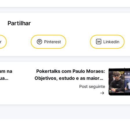
Partilhar
r
Pinterest
Linkedin
um na
Pokertalks com Paulo Moraes:
ua
Objetivos, estudo e as maiores
aprendizagens do poker (Parte II)
Post seguinte