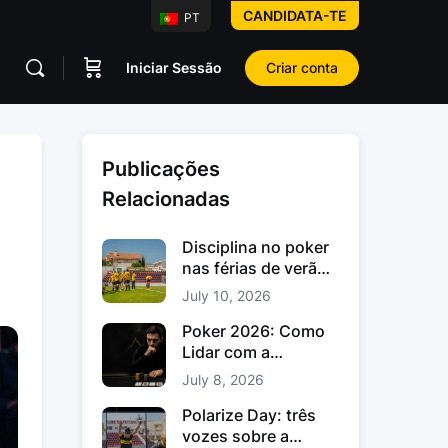
CANDIDATA-TE
PT
Iniciar Sessão
Criar conta
Publicações
Relacionadas
Disciplina no poker
nas férias de verão:
como manter o foco
July 10, 2026
Poker 2026: Como
Lidar com a
Variância no Poker e
July 8, 2026
os Downswings
Polarize Day: três
vozes sobre a