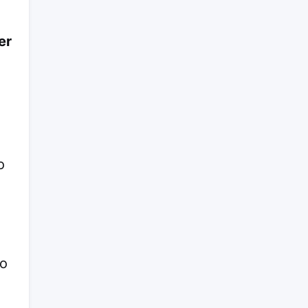
er
o
ão