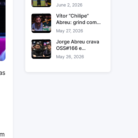
comunidade e
June 2, 2026
ligação fora das
mesas
Vítor “Chilipe”
Abreu: grind com
método, estudo e
May 27, 2026
volume inteligente
Jorge Abreu crava
OSS#166 e
conquista prémio
May 26, 2026
gordo na WPN
as
em