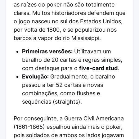
as raízes do poker não são totalmente
claras. Muitos historiadores defendem que
o jogo nasceu no sul dos Estados Unidos,
por volta de 1800, e se popularizou nos
barcos a vapor do rio Mississippi.
Primeiras versões
: Utilizavam um
baralho de 20 cartas e regras simples,
com destaque para o
five-card stud
.
Evolução
: Gradualmente, o baralho
passou a ter 52 cartas e novas
combinações, como flushes e
sequências (straights).
Por conseguinte, a Guerra Civil Americana
(1861-1865) espalhou ainda mais o poker,
pois soldados de ambos os lados jogavam