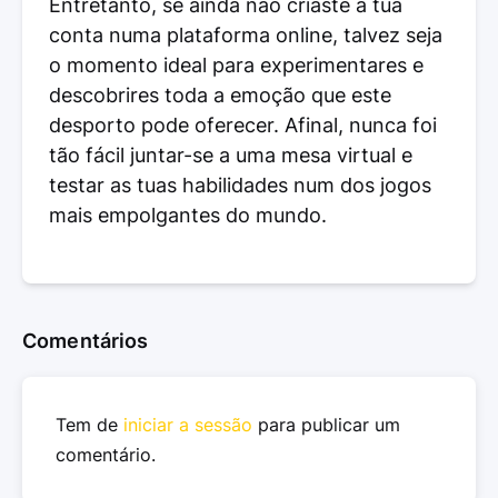
Entretanto, se ainda não criaste a tua
conta numa plataforma online, talvez seja
o momento ideal para experimentares e
descobrires toda a emoção que este
desporto pode oferecer. Afinal, nunca foi
tão fácil juntar-se a uma mesa virtual e
testar as tuas habilidades num dos jogos
mais empolgantes do mundo.
Comentários
Tem de
iniciar a sessão
para publicar um
comentário.