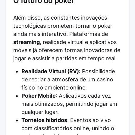
O futuro do poker
Além disso, as constantes inovações
tecnológicas prometem tornar o poker
ainda mais interativo. Plataformas de
streaming
, realidade virtual e aplicativos
móveis já oferecem formas inovadoras de
jogar e assistir a partidas em tempo real.
Realidade Virtual (RV)
: Possibilidade
de recriar a atmosfera de um casino
físico no ambiente online.
Poker Mobile
: Aplicativos cada vez
mais otimizados, permitindo jogar em
qualquer lugar.
Torneios híbridos
: Eventos ao vivo
com classificatórios online, unindo o