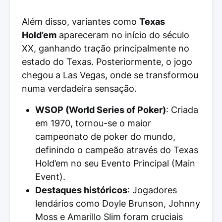
Além disso, variantes como
Texas
Hold’em
apareceram no início do século
XX, ganhando tração principalmente no
estado do Texas. Posteriormente, o jogo
chegou a Las Vegas, onde se transformou
numa verdadeira sensação.
WSOP (World Series of Poker)
: Criada
em 1970, tornou-se o maior
campeonato de poker do mundo,
definindo o campeão através do Texas
Hold’em no seu Evento Principal (Main
Event).
Destaques históricos
: Jogadores
lendários como Doyle Brunson, Johnny
Moss e Amarillo Slim foram cruciais