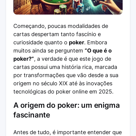
Começando, poucas modalidades de
cartas despertam tanto fascínio e
curiosidade quanto o
poker
. Embora
muitos ainda se perguntem
“O que é o
poker?”
, a verdade é que este jogo de
cartas possui uma história rica, marcada
por transformações que vão desde a sua
origem no século XIX até às inovações
tecnológicas do poker online em 2025.
A origem do poker: um enigma
fascinante
Antes de tudo, é importante entender que