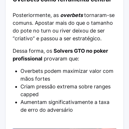
Posteriormente, as
overbets
tornaram-se
comuns. Apostar mais do que o tamanho
do pote no turn ou river deixou de ser
“criativo” e passou a ser estratégico.
Dessa forma, os
Solvers GTO no poker
profissional
provaram que:
Overbets podem maximizar valor com
mãos fortes
Criam pressão extrema sobre ranges
capped
Aumentam significativamente a taxa
de erro do adversário