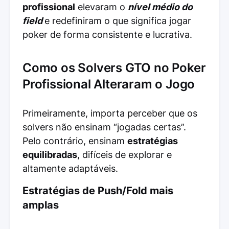
profissional
elevaram o
nível médio do
field
e redefiniram o que significa jogar
poker de forma consistente e lucrativa.
Como os Solvers GTO no Poker
Profissional Alteraram o Jogo
Primeiramente, importa perceber que os
solvers não ensinam “jogadas certas”.
Pelo contrário, ensinam
estratégias
equilibradas
, difíceis de explorar e
altamente adaptáveis.
Estratégias de Push/Fold mais
amplas