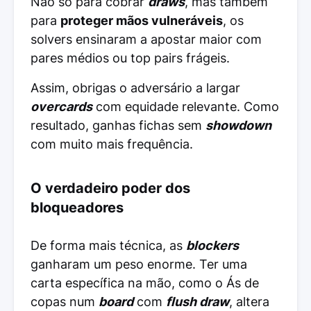
Não só para cobrar
draws
, mas também
para
proteger mãos vulneráveis
, os
solvers ensinaram a apostar maior com
pares médios ou top pairs frágeis.
Assim, obrigas o adversário a largar
overcards
com equidade relevante. Como
resultado, ganhas fichas sem
showdown
com muito mais frequência.
O verdadeiro poder dos
bloqueadores
De forma mais técnica, as
blockers
ganharam um peso enorme. Ter uma
carta específica na mão, como o Ás de
copas num
board
com
flush draw
, altera