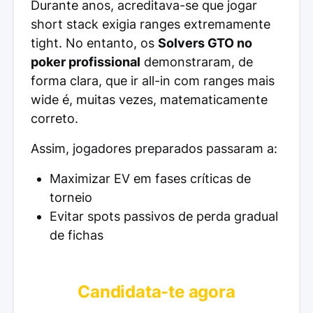
Durante anos, acreditava-se que jogar
short stack exigia ranges extremamente
tight. No entanto, os
Solvers GTO no
poker profissional
demonstraram, de
forma clara, que ir all-in com ranges mais
wide é, muitas vezes, matematicamente
correto.
Assim, jogadores preparados passaram a:
Maximizar EV em fases críticas de
torneio
Evitar spots passivos de perda gradual
de fichas
Candidata-te agora