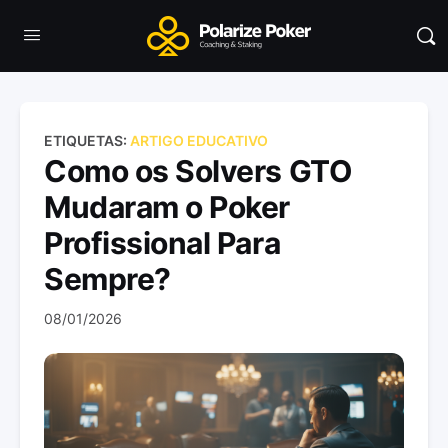
ETIQUETAS:
ARTIGO EDUCATIVO
Como os Solvers GTO
Mudaram o Poker
Profissional Para
Sempre?
08/01/2026