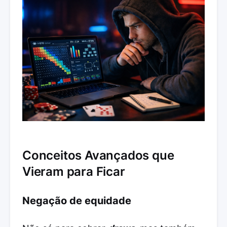
Conceitos Avançados que
Vieram para Ficar
Negação de equidade