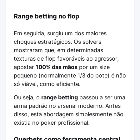
Range betting no flop
Em seguida, surgiu um dos maiores
choques estratégicos. Os solvers
mostraram que, em determinadas
texturas de flop favoráveis ao agressor,
apostar
100% das mãos
por um size
pequeno (normalmente 1/3 do pote) é não
só viável, como eficiente.
Ou seja, o
range betting
passou a ser uma
arma padrão no arsenal moderno. Antes
disso, esta abordagem simplesmente não
existia no poker profissional.
Overbets como ferramenta central