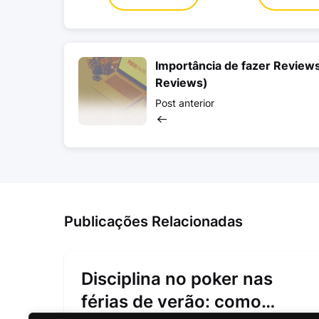
Importância de fazer Review
Reviews)
Post anterior
Publicações Relacionadas
Disciplina no poker nas
férias de verão: como