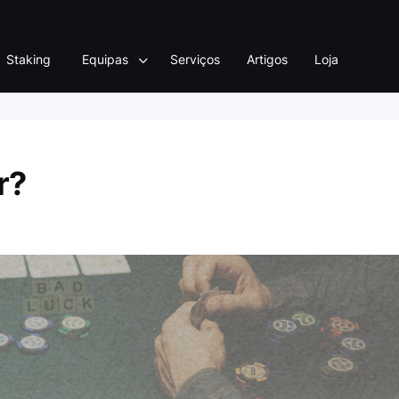
Staking
Equipas
Serviços
Artigos
Loja
r?