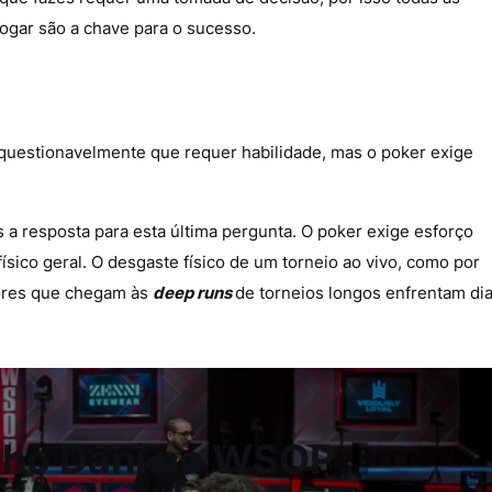
gar são a chave para o sucesso.
Inquestionavelmente que requer habilidade, mas o poker exige
 a resposta para esta última pergunta. O poker exige esforço
físico geral. O desgaste físico de um torneio ao vivo, como por
dores que chegam às
deep runs
de torneios longos enfrentam di
ho Dani no WSOP