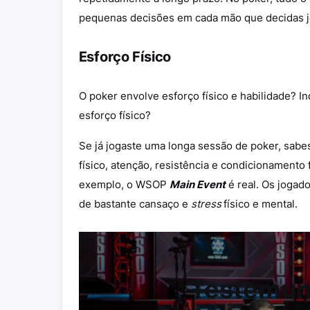
pequenas decisões em cada mão que decidas jo
Esforço Físico
O poker envolve esforço físico e habilidade? 
esforço físico?
Se já jogaste uma longa sessão de poker, sabes
físico, atenção, resistência e condicionamento 
exemplo, o WSOP
Main Event
é real. Os joga
de bastante cansaço e
stress
físico e mental.
Testemun