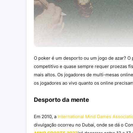
O poker é um desporto ou um jogo de azar? O 
competitivo e quase sempre requer proezas fís
mais altos. Os jogadores de multi-mesas onlin
os jogadores ao vivo quanto os online precisam 
Desporto da mente
Em 2010, a
International Mind Games Associati
divulgação ocorreu no Dubai, onde se dá o Con