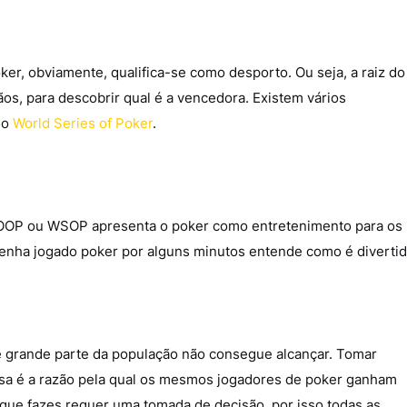
er, obviamente, qualifica-se como desporto. Ou seja, a raiz do
os, para descobrir qual é a vencedora. Existem vários
do
World Series of Poker
.
OOP ou WSOP apresenta o poker como entretenimento para os
enha jogado poker por alguns minutos entende como é diverti
e grande parte da população não consegue alcançar. Tomar
 essa é a razão pela qual os mesmos jogadores de poker ganham
 que fazes requer uma tomada de decisão, por isso todas as