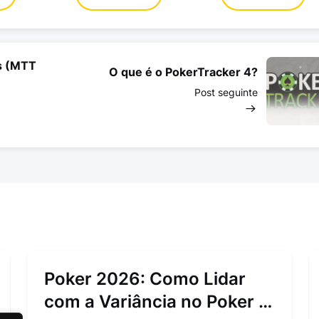
s (MTT
O que é o PokerTracker 4?
Post seguinte
Poker 2026: Como Lidar
com a Variância no Poker e