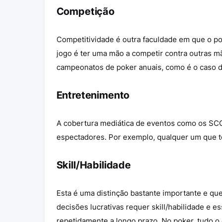
Competição
Competitividade é outra faculdade em que o pok
jogo é ter uma mão a competir contra outras mã
campeonatos de poker anuais, como é o caso 
Entretenimento
A cobertura mediática de eventos como os SC
espectadores. Por exemplo, qualquer um que t
Skill/Habilidade
Esta é uma distinção bastante importante e qu
decisões lucrativas requer skill/habilidade e
repetidamente a longo prazo. No poker, tudo o