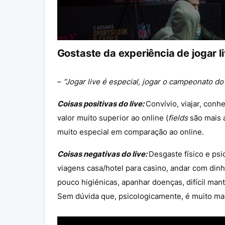
Gostaste da experiência de jogar l
–
“Jogar live é especial, jogar o campeonato d
Coisas positivas do live:
Convívio, viajar, con
valor muito superior ao online (
fields
são mais a
muito especial em comparação ao online.
Coisas negativas do live:
Desgaste físico e psic
viagens casa/hotel para casino, andar com dinh
pouco higiénicas, apanhar doenças, difícil man
Sem dúvida que, psicologicamente, é muito mais