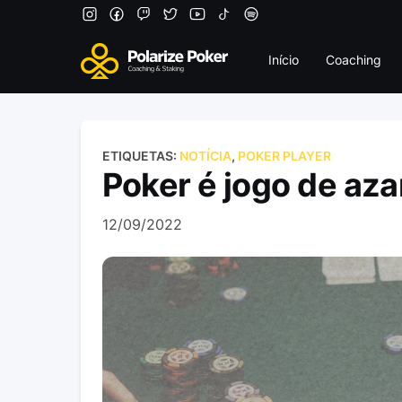
Início
Coaching
ETIQUETAS:
NOTÍCIA
,
POKER PLAYER
Poker é jogo de aza
12/09/2022