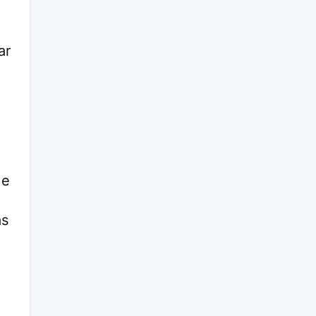
ar
 e
as