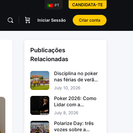
CANDIDATA-TE
PT
Iniciar Sessão
Criar conta
Publicações
Relacionadas
Disciplina no poker
nas férias de verão:
como manter o foco
July 10, 2026
Poker 2026: Como
Lidar com a
Variância no Poker e
July 8, 2026
os Downswings
Polarize Day: três
vozes sobre a