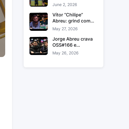
comunidade e
June 2, 2026
ligação fora das
mesas
Vítor “Chilipe”
Abreu: grind com
método, estudo e
May 27, 2026
volume inteligente
Jorge Abreu crava
OSS#166 e
conquista prémio
May 26, 2026
gordo na WPN
u