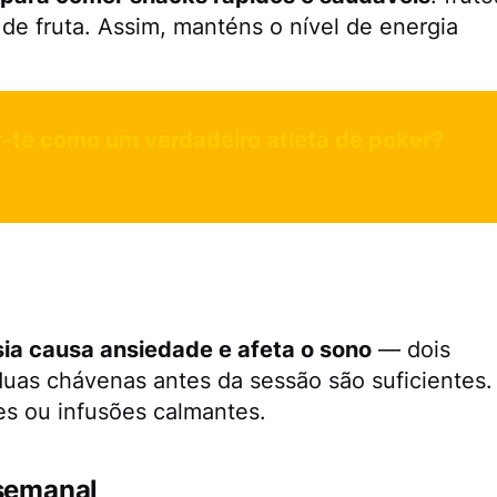
de fruta. Assim, manténs o nível de energia
.
-te como um verdadeiro atleta de poker?
ia causa ansiedade e afeta o sono
— dois
uas chávenas antes da sessão são suficientes.
es ou infusões calmantes.
 semanal