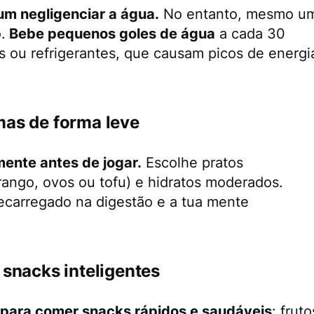
m negligenciar a água.
No entanto, mesmo u
.
Bebe pequenos goles de água
a cada 30
s ou refrigerantes, que causam picos de energi
mas de forma leve
ente antes de jogar.
Escolhe pratos
rango, ovos ou tofu) e hidratos moderados.
recarregado na digestão e a tua mente
 snacks inteligentes
 para comer snacks rápidos e saudáveis
: fruto