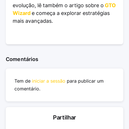
evolução, lê também o artigo sobre o
GTO
Wizard
e começa a explorar estratégias
mais avançadas.
Comentários
Tem de
iniciar a sessão
para publicar um
comentário.
Partilhar