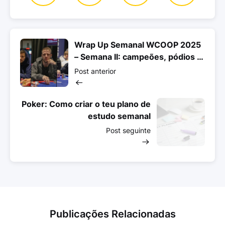
Wrap Up Semanal WCOOP 2025
– Semana II: campeões, pódios e
deep runs
Post anterior
Poker: Como criar o teu plano de
estudo semanal
Post seguinte
Publicações Relacionadas