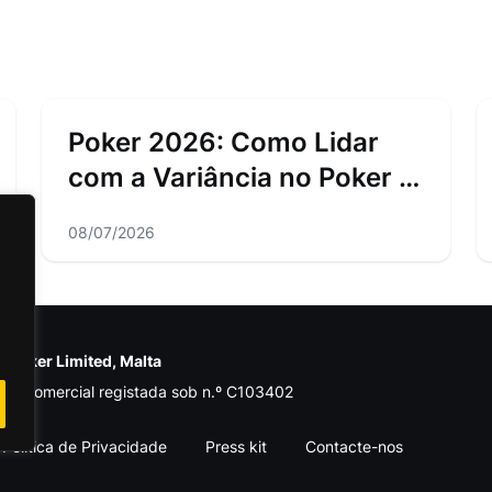
Poker 2026: Como Lidar
com a Variância no Poker e
os Downswings
08/07/2026
e Poker Limited, Malta
de comercial registada sob n.º C103402
Política de Privacidade
Press kit
Contacte-nos