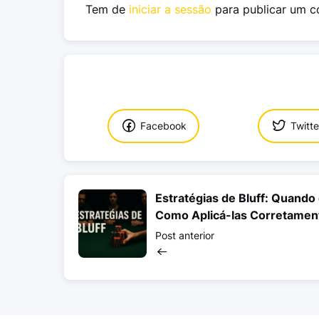
Tem de
iniciar a sessão
para publicar um c
Facebook
Twitte
Estratégias de Bluff: Quando
Como Aplicá-las Corretamen
Post anterior