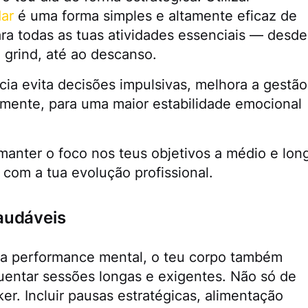
ar
é uma forma simples e altamente eficaz de
ra todas as tuas atividades essenciais — desde
 grind, até ao descanso.
ia evita decisões impulsivas, melhora a gestão
mente, para uma maior estabilidade emocional
 manter o foco nos teus objetivos a médio e lon
 com a tua evolução profissional.
audáveis
ta performance mental, o teu corpo também
uentar sessões longas e exigentes. Não só de
er. Incluir pausas estratégicas, alimentação