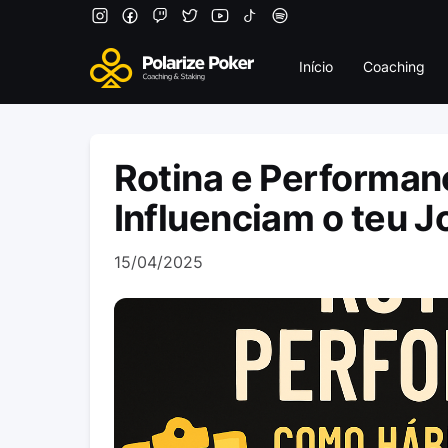
Início
Coaching
Rotina e Performan
Influenciam o teu J
15/04/2025