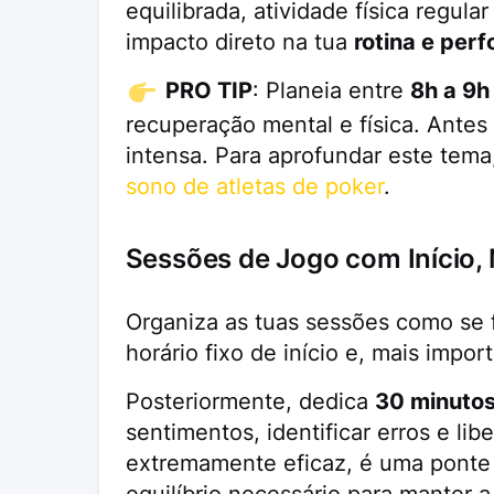
equilibrada, atividade física regula
impacto direto na tua
rotina e per
PRO TIP
: Planeia entre
8h a 9h
recuperação mental e física. Antes 
intensa. Para aprofundar este tema
sono de atletas de poker
.
Sessões de Jogo com Início, 
Organiza as tuas sessões como se 
horário fixo de início e, mais impor
Posteriormente, dedica
30 minutos
sentimentos, identificar erros e lib
extremamente eficaz, é uma ponte 
equilíbrio necessário para manter 