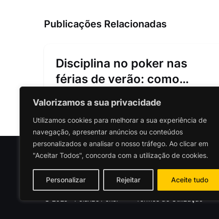
Publicações Relacionadas
Disciplina no poker nas
férias de verão: como
manter o foco
Valorizamos a sua privacidade
10/07/2026
Utilizamos cookies para melhorar a sua experiência de
navegação, apresentar anúncios ou conteúdos
personalizados e analisar o nosso tráfego. Ao clicar em
"Aceitar Todos", concorda com a utilização de cookies.
Polariz
Socieda
Personalizar
Rejeitar
Aceite tudo
© 2026 - Polarize Poker
Termos de Utilização