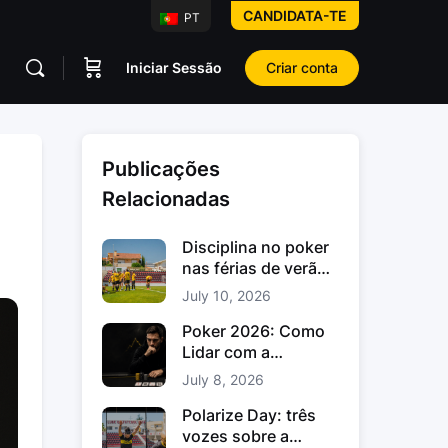
CANDIDATA-TE
PT
Iniciar Sessão
Criar conta
Publicações
Relacionadas
Disciplina no poker
nas férias de verão:
como manter o foco
July 10, 2026
Poker 2026: Como
Lidar com a
Variância no Poker e
July 8, 2026
os Downswings
Polarize Day: três
vozes sobre a