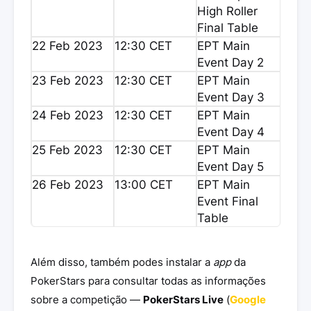
High Roller
Final Table
22 Feb 2023
12:30 CET
EPT Main
Event Day 2
23 Feb 2023
12:30 CET
EPT Main
Event Day 3
24 Feb 2023
12:30 CET
EPT Main
Event Day 4
25 Feb 2023
12:30 CET
EPT Main
Event Day 5
26 Feb 2023
13:00 CET
EPT Main
Event Final
Table
Além disso, também podes instalar a
app
da
PokerStars para consultar todas as informações
sobre a competição —
PokerStars Live
(
Google