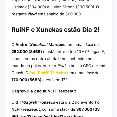
Ustimov (334.000) e Julien Sitbon (330.500). O
restante
field
está abaixo de 300.000.
RuiNF e Xunekas estão Dia 2!
O
André
“Xunekas”
Marques
tem uma
stack
de
252.000 (84BB)
e está entre o top 10 – 9º lugar. E,
ainda, temos outro atleta bem conhecido no
mundo do poker entre o
field
, o nosso CEO e Head
Coach. O
Rui
“RuiNF”
Ferreira
tem uma
stack
de
170.000 (56BB)
e está em 17º.
Gagreb Dia 2 no 1K NLH Freezeout
O
Gil
“Gagreb”
Fonseca
está dia 2 no evento
1K
NLH Freezeout
, com uma stack de
397.000 (33
BB)
, em
12º num
field
de 63 jogadores.