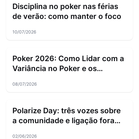
Disciplina no poker nas férias
de verão: como manter o foco
10/07/2026
Poker 2026: Como Lidar com a
Variância no Poker e os
Downswings
08/07/2026
Polarize Day: três vozes sobre
a comunidade e ligação fora
das mesas
02/06/2026