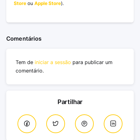
Store
ou
Apple Store
).
Comentários
Tem de
iniciar a sessão
para publicar um
comentário.
Partilhar