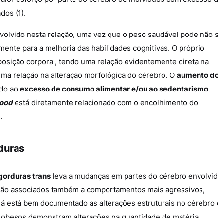
dos (1).
olvido nesta relação, uma vez que o peso saudável pode não 
vamente para a melhoria das habilidades cognitivas. O próprio
osição corporal, tendo uma relação evidentemente direta na
uma relação na alteração morfológica do cérebro. O
aumento d
ado ao
excesso de consumo alimentar e/ou ao sedentarismo
.
food
está diretamente relacionado com o encolhimento do
a.
duras
gorduras trans
leva a mudanças em partes do cérebro envolvid
stão associados também a comportamentos mais agressivos,
 Já está bem documentado as alterações estruturais no cérebro 
s obesos demonstram alterações na quantidade de matéria