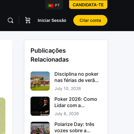
CANDIDATA-TE
PT
Iniciar Sessão
Criar conta
Publicações
Relacionadas
Disciplina no poker
nas férias de verão:
como manter o foco
July 10, 2026
Poker 2026: Como
Lidar com a
Variância no Poker e
July 8, 2026
os Downswings
Polarize Day: três
vozes sobre a