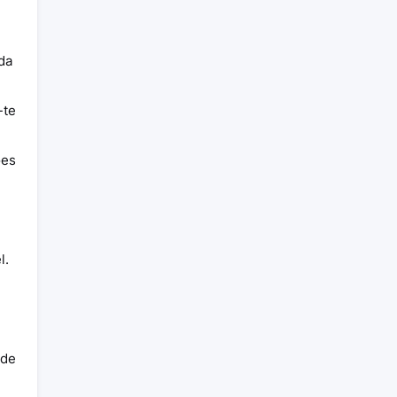
da
-te
ões
l.
 de