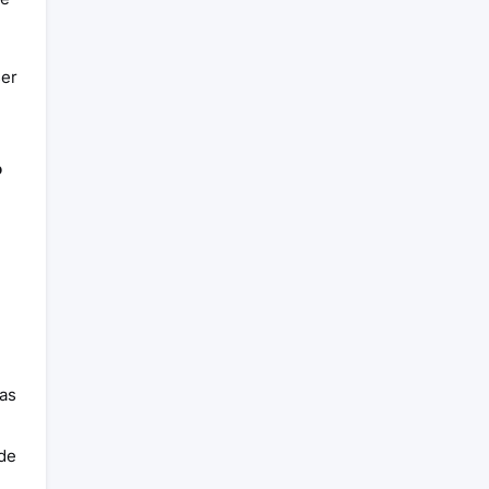
ser
o
as
de