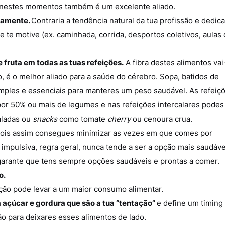
a nestes momentos também é um excelente aliado.
riamente.
Contraria a tendência natural da tua profissão e dedica
e te motive (ex. caminhada, corrida, desportos coletivos, aulas 
fruta em todas as tuas refeições.
A fibra destes alimentos vai
 é o melhor aliado para a saúde do cérebro. Sopa, batidos de
mples e essenciais para manteres um peso saudável. As refeiç
por 50% ou mais de legumes e nas refeições intercalares podes
saladas ou
snacks
como tomate
cherry
ou cenoura crua.
pois assim consegues minimizar as vezes em que comes por
mpulsiva, regra geral, nunca tende a ser a opção mais saudáve
 garante que tens sempre opções saudáveis e prontas a comer.
o.
ação pode levar a um maior consumo alimentar.
 açúcar e gordura que são a tua “tentação”
e define um timing
ão para deixares esses alimentos de lado.