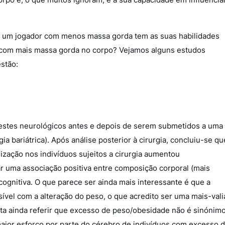
ue um jogador com menos massa gorda tem as suas habilidades
 com mais massa gorda no corpo? Vejamos alguns estudos
estão:
estes neurológicos antes e depois de serem submetidos a uma
ia bariátrica). Após análise posterior à cirurgia, concluiu-se qu
ização nos indivíduos sujeitos a cirurgia aumentou
r uma associação positiva entre composição corporal (mais
ognitiva. O que parece ser ainda mais interessante é que a
ível com a alteração do peso, o que acredito ser uma mais-vali
rta ainda referir que excesso de peso/obesidade não é sinónim
aior esforço por parte do cérebro de indivíduos com excesso 