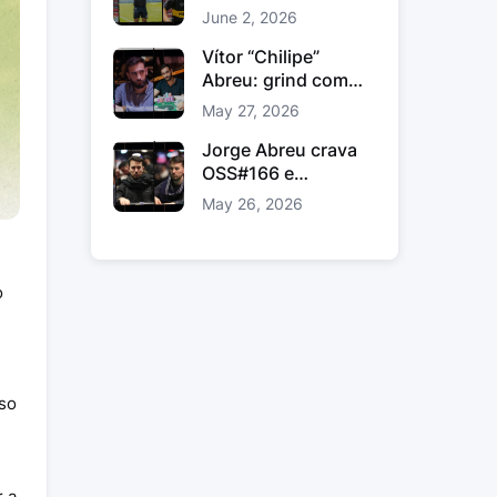
comunidade e
June 2, 2026
ligação fora das
mesas
Vítor “Chilipe”
Abreu: grind com
método, estudo e
May 27, 2026
volume inteligente
Jorge Abreu crava
OSS#166 e
conquista prémio
May 26, 2026
gordo na WPN
o
so
r a