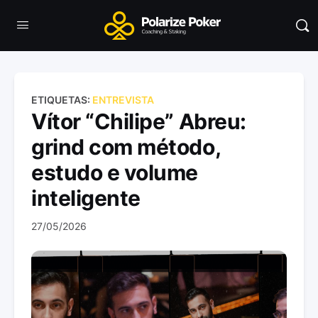
ETIQUETAS:
ENTREVISTA
Vítor “Chilipe” Abreu:
grind com método,
estudo e volume
inteligente
27/05/2026