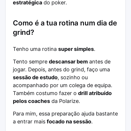
estratégica
do poker.
Como é a tua rotina num dia de
grind?
Tenho uma rotina
super simples
.
Tento sempre
descansar bem
antes de
jogar. Depois, antes do grind, faço uma
sessão de estudo
, sozinho ou
acompanhado por um colega de equipa.
Também costumo fazer o
drill atribuído
pelos coaches
da Polarize.
Para mim, essa preparação ajuda bastante
a entrar mais
focado na sessão
.