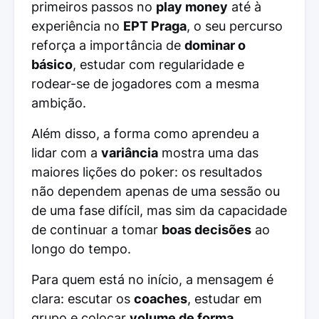
primeiros passos no
play money
até à
experiência no
EPT Praga
, o seu percurso
reforça a importância de
dominar o
básico
, estudar com regularidade e
rodear-se de jogadores com a mesma
ambição.
Além disso, a forma como aprendeu a
lidar com a
variância
mostra uma das
maiores lições do poker: os resultados
não dependem apenas de uma sessão ou
de uma fase difícil, mas sim da capacidade
de continuar a tomar
boas decisões
ao
longo do tempo.
Para quem está no início, a mensagem é
clara: escutar os
coaches
, estudar em
grupo e colocar
volume de forma