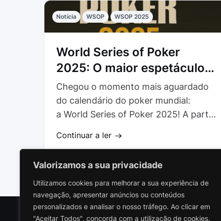
Notícia
WSOP
WSOP 2025
World Series of Poker
2025: O maior espetáculo
de poker em Las Vegas
Chegou o momento mais aguardado
do calendário do poker mundial:
a World Series of Poker 2025! A partir
de junho, Las Vegas volta a ser o…
Continuar a ler
30/05/2025
Valorizamos a sua privacidade
Utilizamos cookies para melhorar a sua experiência de
navegação, apresentar anúncios ou conteúdos
personalizados e analisar o nosso tráfego. Ao clicar em
"Aceitar Todos", concorda com a utilização de cookies.