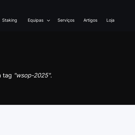
Staking
Equipas
Serviços
Artigos
Loja
a tag
"wsop-2025"
.