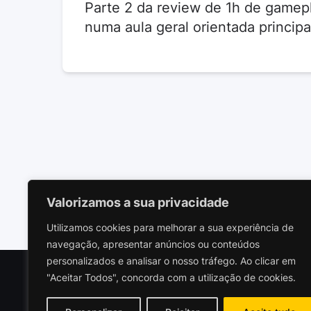
Parte 2 da review de 1h de game
numa aula geral orientada princi
Valorizamos a sua privacidade
Utilizamos cookies para melhorar a sua experiência de
navegação, apresentar anúncios ou conteúdos
personalizados e analisar o nosso tráfego. Ao clicar em
"Aceitar Todos", concorda com a utilização de cookies.
Polariz
Socieda