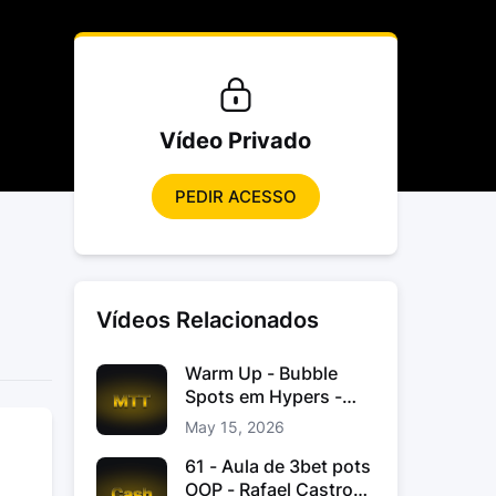
Vídeo Privado
PEDIR ACESSO
Vídeos Relacionados
Warm Up - Bubble
Spots em Hypers -
João “JoaoChef“
May 15, 2026
Branco
61 - Aula de 3bet pots
OOP - Rafael Castro