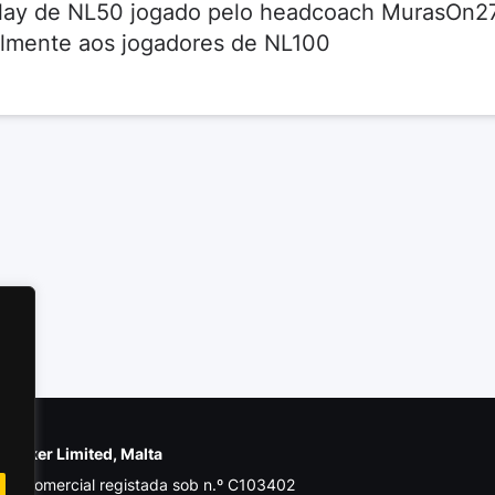
play de NL50 jogado pelo headcoach MurasOn2
palmente aos jogadores de NL100
e Poker Limited, Malta
de comercial registada sob n.º C103402