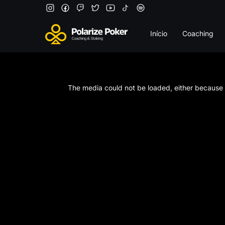
Início
Coaching
This
is
a
The media could not be loaded, either because t
modal
window.