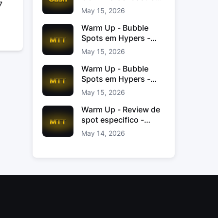
7
Jacinto
May 15, 2026
Warm Up - Bubble
Spots em Hypers -
João “JoaoChef“
May 15, 2026
Branco
Warm Up - Bubble
Spots em Hypers -
João JoaoChef
May 15, 2026
Branco
Warm Up - Review de
spot especifico -
xinas85
May 14, 2026