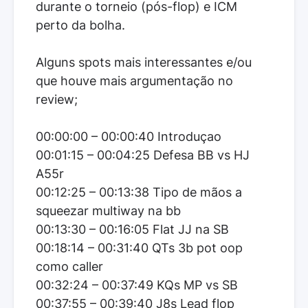
durante o torneio (pós-flop) e ICM
perto da bolha.
Alguns spots mais interessantes e/ou
que houve mais argumentação no
review;
00:00:00 – 00:00:40 Introduçao
00:01:15 – 00:04:25 Defesa BB vs HJ
A55r
00:12:25 – 00:13:38 Tipo de mãos a
squeezar multiway na bb
00:13:30 – 00:16:05 Flat JJ na SB
00:18:14 – 00:31:40 QTs 3b pot oop
como caller
00:32:24 – 00:37:49 KQs MP vs SB
00:37:55 – 00:39:40 J8s Lead flop