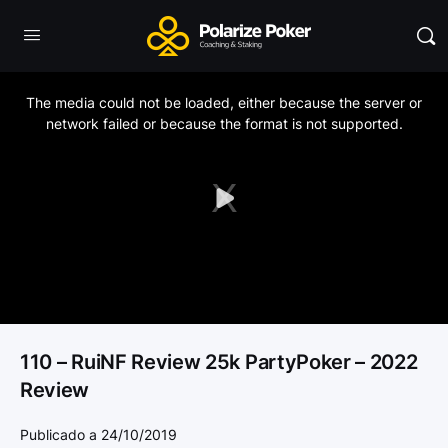
This
is
a
The media could not be loaded, either because the server or
modal
window.
network failed or because the format is not supported.
Play
Video
110 – RuiNF Review 25k PartyPoker – 2022
Review
Publicado a 24/10/2019