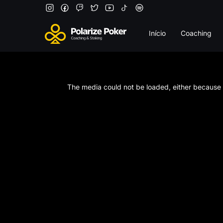
Início
Coaching
This
is
a
The media could not be loaded, either because t
modal
window.