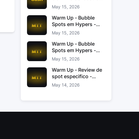
Jacinto
May 15, 2026
Warm Up - Bubble
Spots em Hypers -
João “JoaoChef“
May 15, 2026
Branco
Warm Up - Bubble
Spots em Hypers -
João JoaoChef
May 15, 2026
Branco
Warm Up - Review de
spot especifico -
xinas85
May 14, 2026