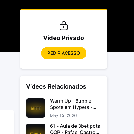
Vídeo Privado
PEDIR ACESSO
Vídeos Relacionados
Warm Up - Bubble
Spots em Hypers -
João “JoaoChef“
May 15, 2026
Branco
61 - Aula de 3bet pots
OOP - Rafael Castro