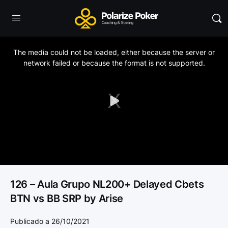
This
is
a
The media could not be loaded, either because the server or
modal
window.
network failed or because the format is not supported.
Play
Video
126 – Aula Grupo NL200+ Delayed Cbets
BTN vs BB SRP by Arise
Publicado a 26/10/2021