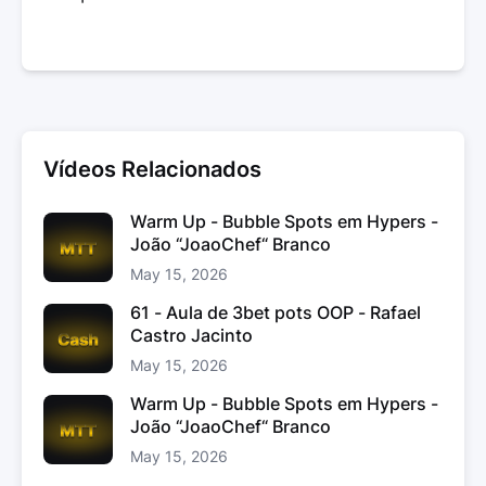
Vídeos Relacionados
Warm Up - Bubble Spots em Hypers -
João “JoaoChef“ Branco
May 15, 2026
61 - Aula de 3bet pots OOP - Rafael
Castro Jacinto
May 15, 2026
Warm Up - Bubble Spots em Hypers -
João “JoaoChef“ Branco
May 15, 2026