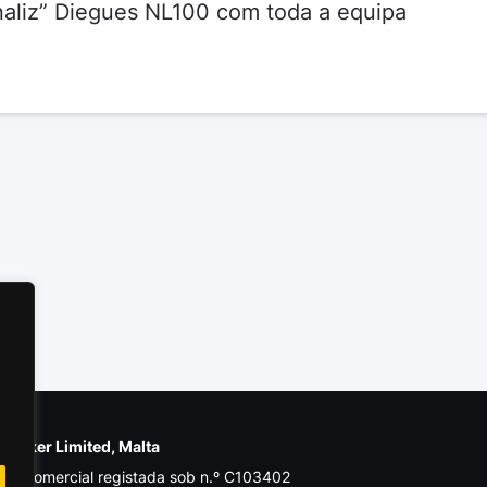
naliz” Diegues NL100 com toda a equipa
e Poker Limited, Malta
de comercial registada sob n.º C103402