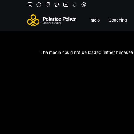
Início
Coaching
This
is
a
The media could not be loaded, either because t
modal
window.