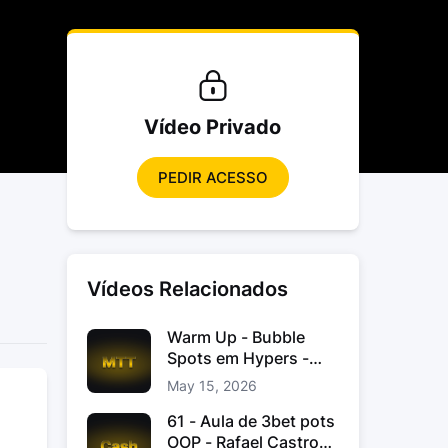
Vídeo Privado
PEDIR ACESSO
Vídeos Relacionados
Warm Up - Bubble
Spots em Hypers -
João “JoaoChef“
May 15, 2026
Branco
61 - Aula de 3bet pots
OOP - Rafael Castro