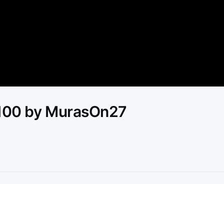
Video
l100 by MurasOn27