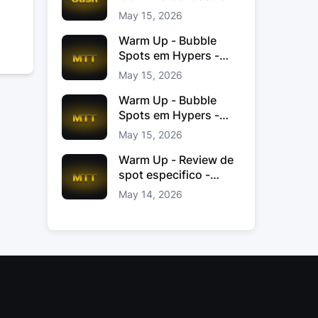
Jacinto
May 15, 2026
Warm Up - Bubble
Spots em Hypers -
João “JoaoChef“
May 15, 2026
Branco
Warm Up - Bubble
Spots em Hypers -
João JoaoChef
May 15, 2026
Branco
Warm Up - Review de
spot especifico -
xinas85
May 14, 2026