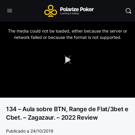
This
is
a
The media could not be loaded, either because the server or
modal
window.
network failed or because the format is not supported.
Play
Video
134 – Aula sobre BTN, Range de Flat/3bet e
Cbet. – Zagazaur. – 2022 Review
Publicado a 24/10/2019