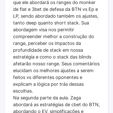
que ele abordará os ranges do monker
de flat e 3bet de defesa da BTN vs Ep e
LP, sendo abordado também os ajustes,
tanto deep quanto short stack. Sua
abordagem visa nos permitir
compreender melhor a construção do
range, perceber os impactos da
profundidade de stack em nossa
estratégia e como o stack das blinds
afetarão nosso range. Seus comentários
elucidam os melhores ajustes a serem
feitos vs diferentes oponentes e
explicam a lógica por trás dessas
escolhas.
Na segunda parte da aula. Zaga
abordará as estratégias de cbet do BTN,
abordando o EV, simplificações e