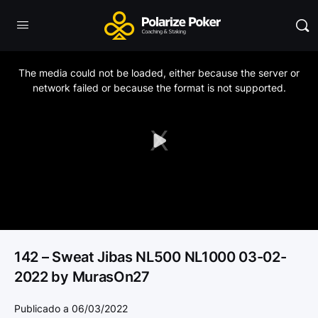
This
is
a
The media could not be loaded, either because the server or
modal
window.
network failed or because the format is not supported.
Play
Video
142 – Sweat Jibas NL500 NL1000 03-02-
2022 by MurasOn27
Publicado a 06/03/2022