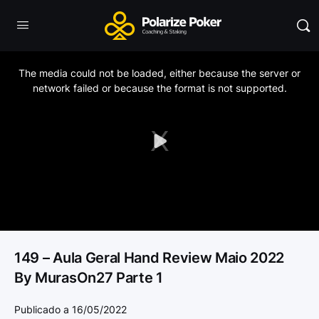
This
is
a
The media could not be loaded, either because the server or
modal
window.
network failed or because the format is not supported.
Play
Video
149 – Aula Geral Hand Review Maio 2022
By MurasOn27 Parte 1
Publicado a 16/05/2022