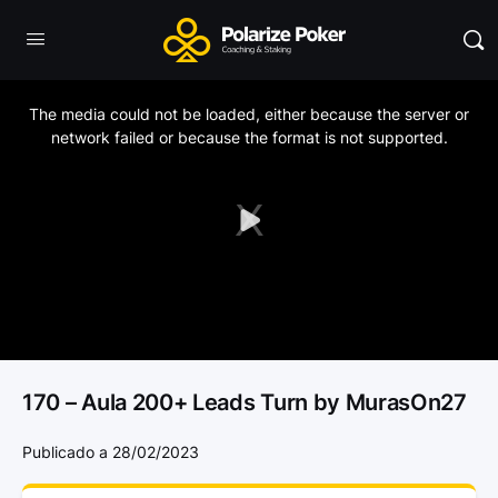
This
is
a
The media could not be loaded, either because the server or
modal
window.
network failed or because the format is not supported.
Play
Video
170 – Aula 200+ Leads Turn by MurasOn27
Publicado a 28/02/2023