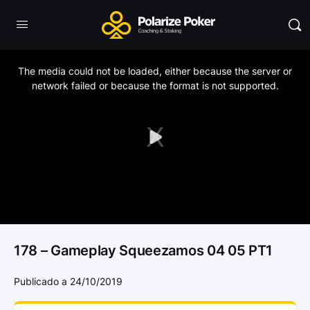
This
is
a
The media could not be loaded, either because the server or
modal
window.
network failed or because the format is not supported.
Play
Video
178 – Gameplay Squeezamos 04 05 PT1
Publicado a 24/10/2019