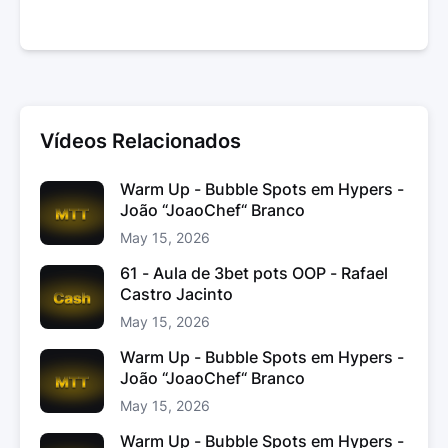
Vídeos Relacionados
Warm Up - Bubble Spots em Hypers -
João “JoaoChef“ Branco
May 15, 2026
61 - Aula de 3bet pots OOP - Rafael
Castro Jacinto
May 15, 2026
Warm Up - Bubble Spots em Hypers -
João “JoaoChef“ Branco
May 15, 2026
Warm Up - Bubble Spots em Hypers -