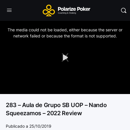
This
is
a
The media could not be loaded, either because the server or
modal
window.
network failed or because the format is not supported.
Play
Video
283 – Aula de Grupo SB UOP – Nando
Squeezamos – 2022 Review
Publicado a 25/10/2019