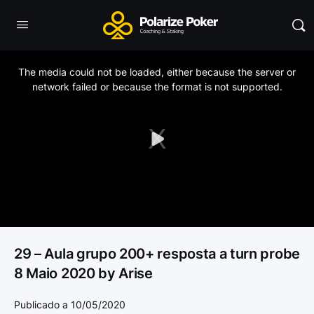
This
is
a
The media could not be loaded, either because the server or
modal
window.
network failed or because the format is not supported.
Play
Video
29 – Aula grupo 200+ resposta a turn probe
8 Maio 2020 by Arise
Publicado a 10/05/2020