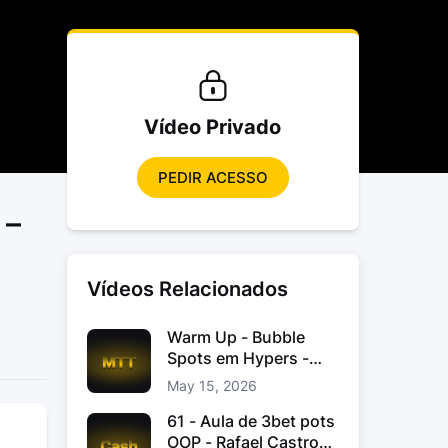
Vídeo Privado
PEDIR ACESSO
 –
Vídeos Relacionados
Warm Up - Bubble
Spots em Hypers -
João “JoaoChef“
May 15, 2026
Branco
61 - Aula de 3bet pots
OOP - Rafael Castro