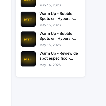
Jacinto
May 15, 2026
Warm Up - Bubble
Spots em Hypers -
João “JoaoChef“
May 15, 2026
Branco
Warm Up - Bubble
Spots em Hypers -
João JoaoChef
May 15, 2026
Branco
Warm Up - Review de
spot especifico -
xinas85
May 14, 2026