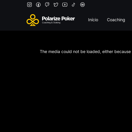
Início
Coaching
This
is
a
The media could not be loaded, either because t
modal
window.