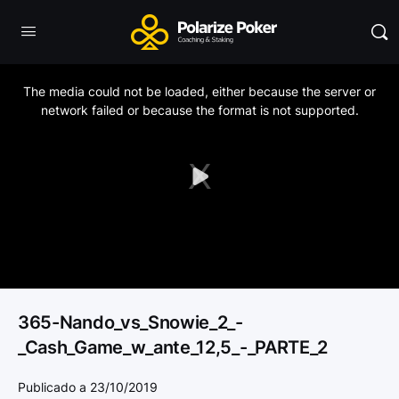
This
is
a
The media could not be loaded, either because the server or
modal
window.
network failed or because the format is not supported.
Play
Video
365-Nando_vs_Snowie_2_-
_Cash_Game_w_ante_12,5_-_PARTE_2
Publicado a 23/10/2019