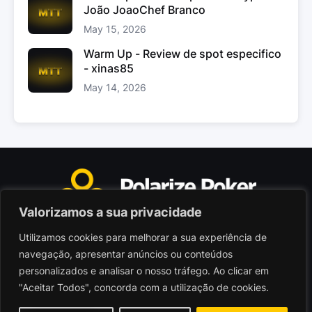
João JoaoChef Branco
May 15, 2026
Warm Up - Review de spot especifico
- xinas85
May 14, 2026
Valorizamos a sua privacidade
Utilizamos cookies para melhorar a sua experiência de
Polarize Poker Limited, Malta
navegação, apresentar anúncios ou conteúdos
Sociedade comercial registada sob n.º C103402
personalizados e analisar o nosso tráfego. Ao clicar em
"Aceitar Todos", concorda com a utilização de cookies.
© 2026 - Polarize Poker
Termos de Utilização