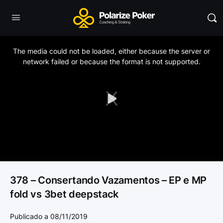
This
is
a
The media could not be loaded, either because the server or
modal
window.
network failed or because the format is not supported.
Play
Video
378 – Consertando Vazamentos – EP e MP
fold vs 3bet deepstack
Publicado a 08/11/2019