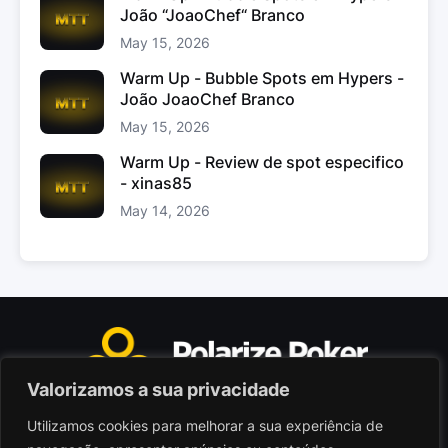
João “JoaoChef“ Branco
May 15, 2026
Warm Up - Bubble Spots em Hypers -
João JoaoChef Branco
May 15, 2026
Warm Up - Review de spot especifico
- xinas85
May 14, 2026
Valorizamos a sua privacidade
Utilizamos cookies para melhorar a sua experiência de
Polarize Poker Limited, Malta