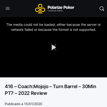
This
is
a
The media could not be loaded, either because the server or
modal
window.
network failed or because the format is not supported.
Play
Video
416 – Coach:Mojojo – Turn Barrel – 30Min
PT7 – 2022 Review
Publicado a 15/01/2020