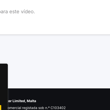
ara este vídeo.
e Poker Limited, Malta
de comercial registada sob n.º C103402