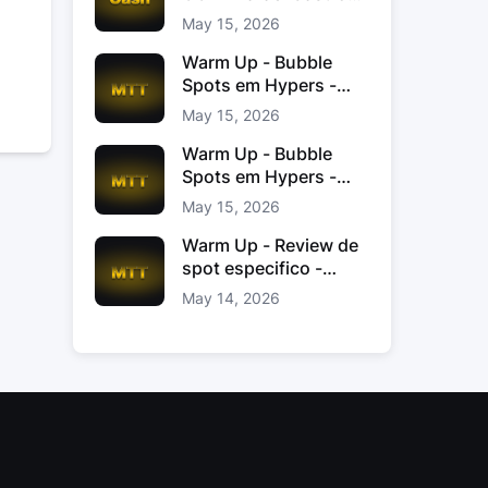
Jacinto
May 15, 2026
Warm Up - Bubble
Spots em Hypers -
João “JoaoChef“
May 15, 2026
Branco
Warm Up - Bubble
Spots em Hypers -
João JoaoChef
May 15, 2026
Branco
Warm Up - Review de
spot especifico -
xinas85
May 14, 2026