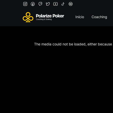
Início
Coaching
This
is
a
The media could not be loaded, either because t
modal
window.