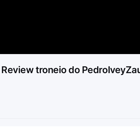
Video
– Review troneio do PedroIveyZa