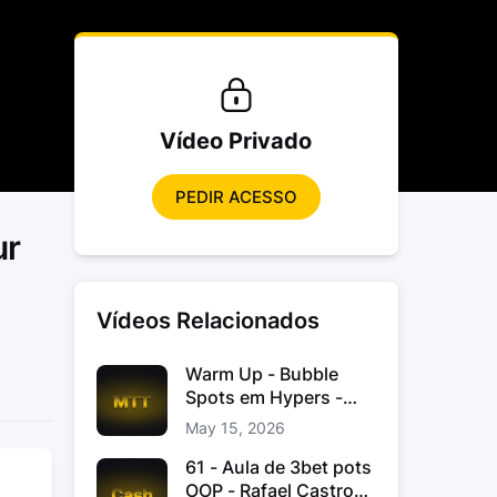
Vídeo Privado
PEDIR ACESSO
ur
Vídeos Relacionados
Warm Up - Bubble
Spots em Hypers -
João “JoaoChef“
May 15, 2026
Branco
61 - Aula de 3bet pots
OOP - Rafael Castro