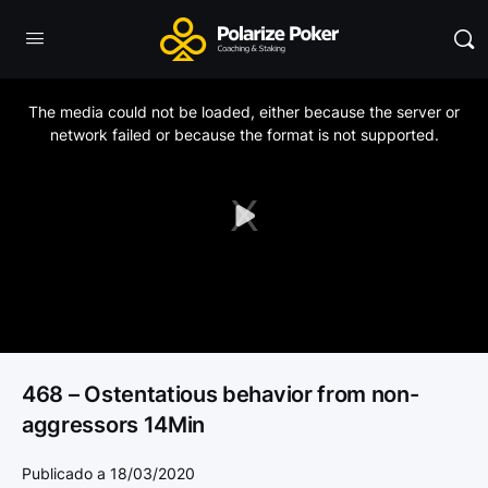
This
is
a
The media could not be loaded, either because the server or
modal
window.
network failed or because the format is not supported.
Play
Video
468 – Ostentatious behavior from non-
aggressors 14Min
Publicado a 18/03/2020