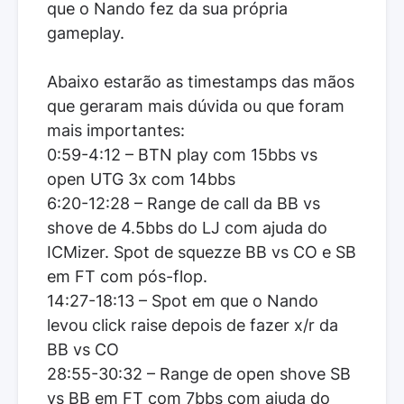
que o Nando fez da sua própria
gameplay.
Abaixo estarão as timestamps das mãos
que geraram mais dúvida ou que foram
mais importantes:
0:59-4:12 – BTN play com 15bbs vs
open UTG 3x com 14bbs
6:20-12:28 – Range de call da BB vs
shove de 4.5bbs do LJ com ajuda do
ICMizer. Spot de squezze BB vs CO e SB
em FT com pós-flop.
14:27-18:13 – Spot em que o Nando
levou click raise depois de fazer x/r da
BB vs CO
28:55-30:32 – Range de open shove SB
vs BB em FT com 7bbs com ajuda do