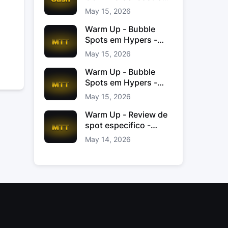
Jacinto
May 15, 2026
Warm Up - Bubble
Spots em Hypers -
João “JoaoChef“
May 15, 2026
Branco
Warm Up - Bubble
Spots em Hypers -
João JoaoChef
May 15, 2026
Branco
Warm Up - Review de
spot especifico -
xinas85
May 14, 2026