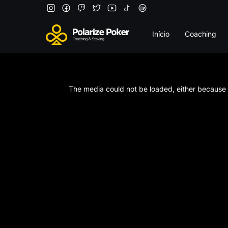
Início
Coaching
This
is
a
The media could not be loaded, either because t
modal
window.