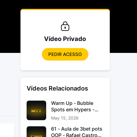
Vídeo Privado
PEDIR ACESSO
Vídeos Relacionados
Warm Up - Bubble
Spots em Hypers -
João “JoaoChef“
May 15, 2026
Branco
61 - Aula de 3bet pots
OOP - Rafael Castro