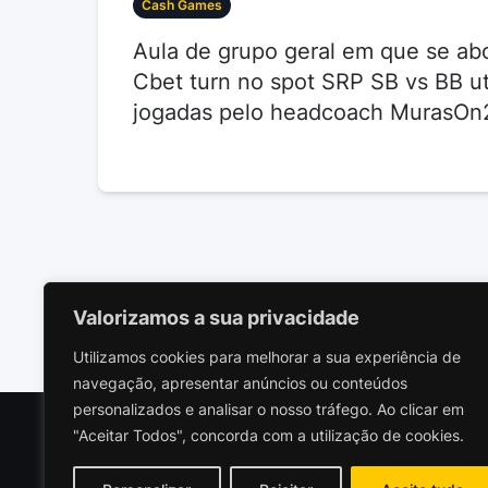
Cash Games
Aula de grupo geral em que se ab
Cbet turn no spot SRP SB vs BB ut
jogadas pelo headcoach MurasOn
Valorizamos a sua privacidade
Utilizamos cookies para melhorar a sua experiência de
navegação, apresentar anúncios ou conteúdos
personalizados e analisar o nosso tráfego. Ao clicar em
"Aceitar Todos", concorda com a utilização de cookies.
Polariz
Socieda