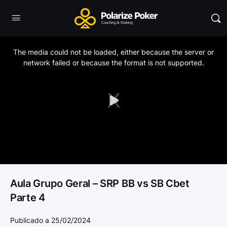
This
is
a
The media could not be loaded, either because the server or
modal
window.
network failed or because the format is not supported.
Play
Video
Aula Grupo Geral – SRP BB vs SB Cbet
Parte 4
Publicado a 25/02/2024